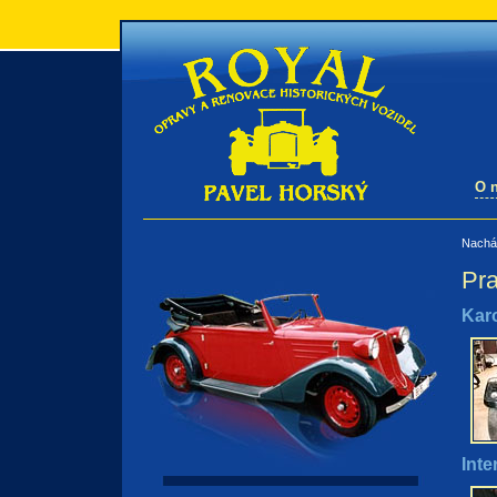
O 
Nachá
Pra
Kar
Inte