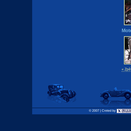
Mot
« Zpě
© 2007 | Creted by